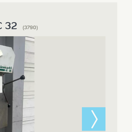
C 32
(3790)