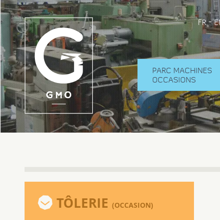
-
FR
E
PARC MACHINES
OCCASIONS
TÔLERIE
(OCCASION)