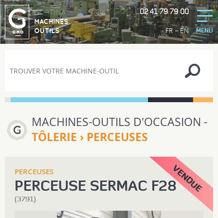
02 41 79 79 00
GORTINA
MACHINES
-
FR
EN
OUTILS
MENU
MACHINES-OUTILS D'OCCASION -
TÔLERIE › PERCEUSES
PERCEUSES
PERCEUSE SERMAC F28
(3791)