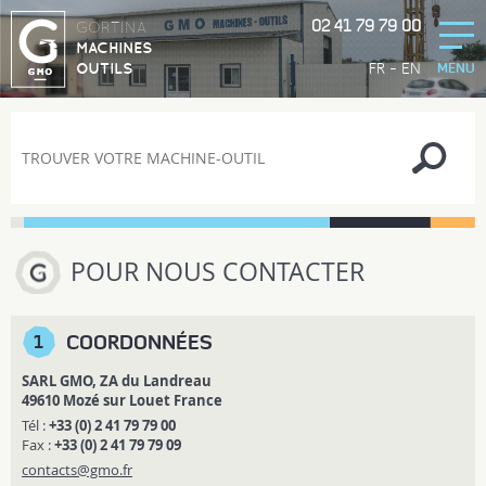
02 41 79 79 00
GORTINA
MACHINES
-
FR
EN
OUTILS
MENU
POUR NOUS CONTACTER
COORDONNÉES
1
SARL GMO, ZA du Landreau
49610 Mozé sur Louet France
Tél :
+33 (0) 2 41 79 79 00
Fax :
+33 (0) 2 41 79 79 09
contacts@gmo.fr