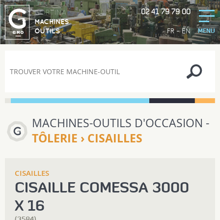
02 41 79 79 00
GORTINA
MACHINES
-
FR
EN
OUTILS
MENU
MACHINES-OUTILS D'OCCASION -
TÔLERIE › CISAILLES
CISAILLES
CISAILLE COMESSA 3000
X 16
(3584)