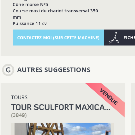
Cône morse N°5
Course maxi du chariot transversal 350
mm
Puissance 11 cv
CONTACTEZ-MOI (SUR CETTE MACHINE)
FICH
AUTRES SUGGESTIONS
TOURS
TOUR SCULFORT MAXICAP 380 X 5000 NR
(3849)