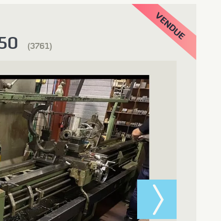
50
(3761)