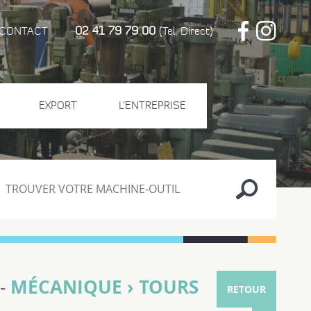
02 41 79 79 00
CONTACT
(Tel. Direct)
EXPORT
L'ENTREPRISE
MÉCANIQUE › TOURS
 -
RETOUR