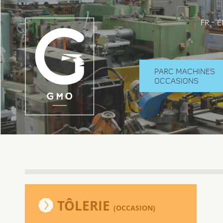
-
FR
E
PARC MACHINES
OCCASIONS
TÔLERIE
(OCCASION)