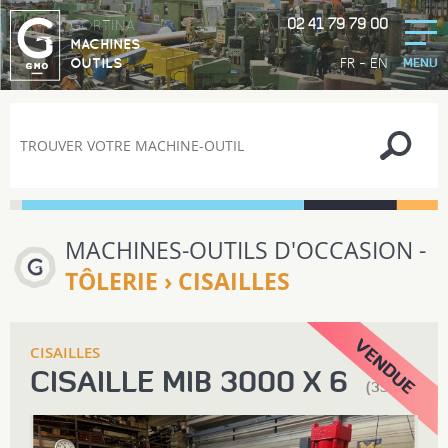
02 41 79 79 00
GORTINA
MACHINES
-
FR
EN
OUTILS
MENU
MACHINES-OUTILS D'OCCASION -
TÔLERIE › CISAILLES
CISAILLES
CISAILLE MIB 3000 X 6
(3582)