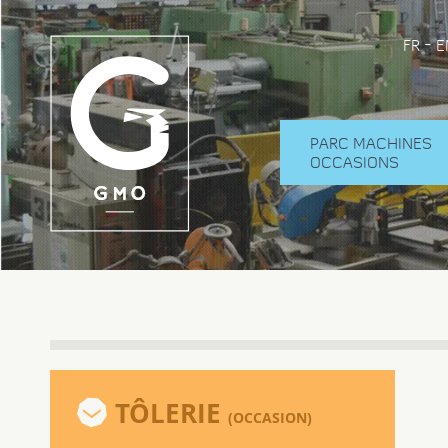
-
FR
E
PARC MACHINES
OCCASIONS
TÔLERIE
(OCCASION)