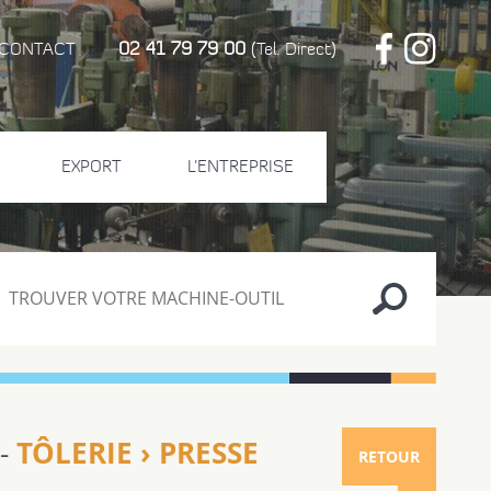
02 41 79 79 00
CONTACT
(Tel. Direct)
EXPORT
L'ENTREPRISE
TÔLERIE › PRESSE
 -
RETOUR