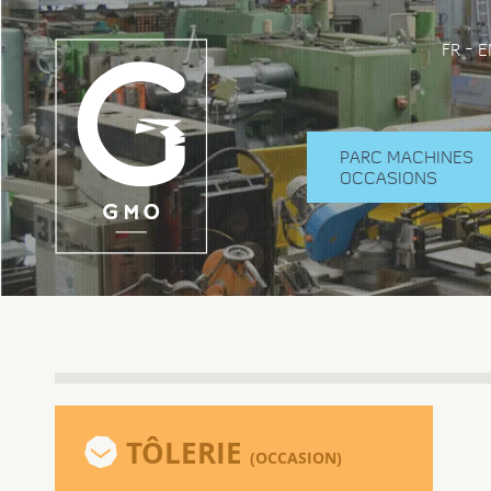
-
FR
E
PARC MACHINES
OCCASIONS
TÔLERIE
(OCCASION)