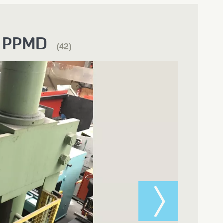
 PPMD
(42)