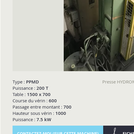
Type :
PPMD
Presse HYDRO
Puissance :
200 T
Table :
1500 x 700
Course du vérin :
600
Passage entre montant :
700
Hauteur sous vérin :
1000
Puissance :
7.5 kW
CONTACTEZ-MOI (SUR CETTE MACHINE)
FICH