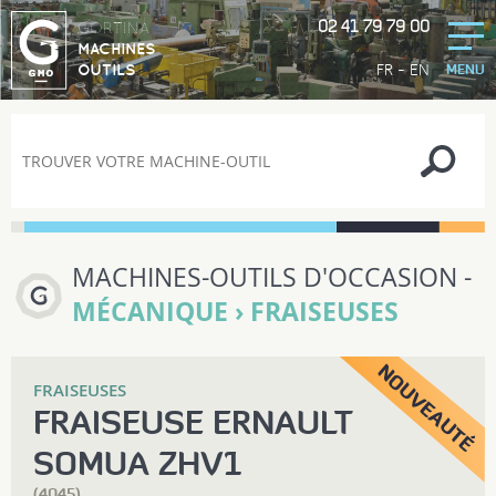
02 41 79 79 00
GORTINA
MACHINES
-
FR
EN
OUTILS
MENU
MACHINES-OUTILS D'OCCASION -
MÉCANIQUE › FRAISEUSES
FRAISEUSES
FRAISEUSE ERNAULT
SOMUA ZHV1
(4045)