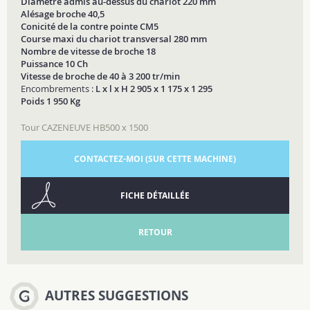
Diamètre admis au-dessus du chariot 220 mm
Alésage broche 40,5
Conicité de la contre pointe CM5
Course maxi du chariot transversal 280 mm
Nombre de vitesse de broche 18
Puissance 10 Ch
Vitesse de broche de 40 à 3 200 tr/min
Encombrements :
L x l x H 2 905 x 1 175 x 1 295
Poids 1 950 Kg
Tour CAZENEUVE HB500 x 1500
CONTACTEZ-MOI (SUR CETTE MACHINE)
FICHE DÉTAILLÉE
RETOUR
AUTRES SUGGESTIONS