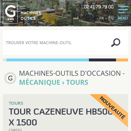
02 41 79 79 00
GORTINA
MACHINES
-
FR
EN
OUTILS
MENU
MACHINES-OUTILS D'OCCASION -
MÉCANIQUE › TOURS
TOURS
TOUR CAZENEUVE HB500
X 1500
(3855)